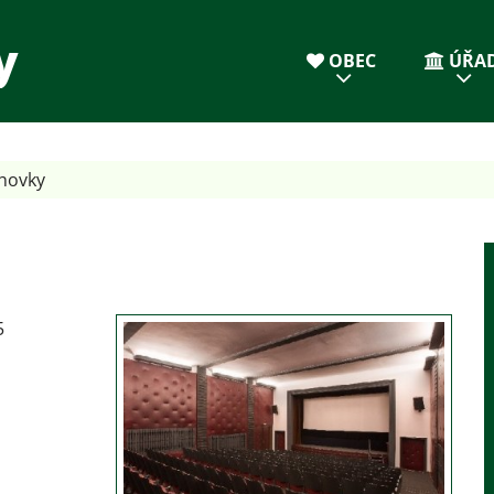
y
OBEC
ÚŘA
chovky
5