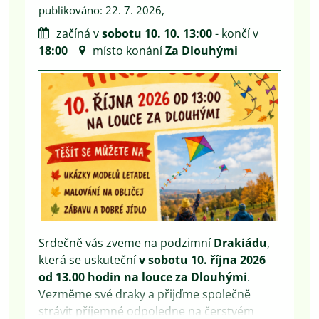
publikováno: 22. 7. 2026,
začíná v
sobotu 10. 10. 13:00
- končí v
18:00
místo konání
Za Dlouhými
Srdečně vás zveme na podzimní
Drakiádu
,
která se uskuteční
v sobotu 10. října 2026
od 13.00 hodin na louce za Dlouhými
.
Vezměme své draky a přijďme společně
strávit příjemné odpoledne na čerstvém