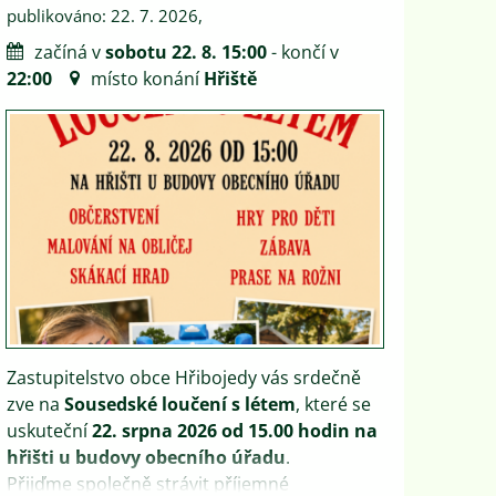
publikováno: 22. 7. 2026,
začíná v
sobotu 22. 8. 15:00
- končí v
22:00
místo konání
Hřiště
Zastupitelstvo obce Hřibojedy vás srdečně
zve na
Sousedské loučení s létem
, které se
uskuteční
22. srpna 2026 od 15.00 hodin na
hřišti u budovy obecního úřadu
.
Přijďme společně strávit příjemné