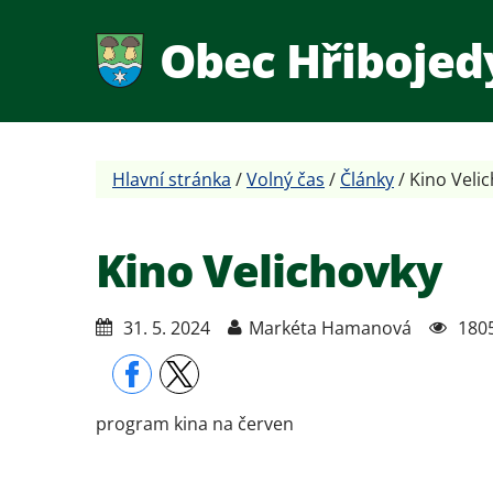
Obec Hřibojed
Hlavní stránka
/
Volný čas
/
Články
/
Kino Veli
Kino Velichovky
31. 5. 2024
Markéta Hamanová
180
program kina na červen