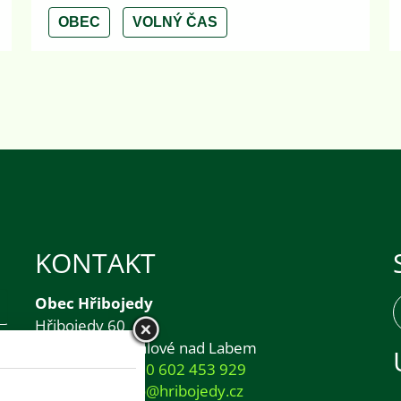
vzduchu. Těšit se můžeme na ukázky modelů
OBEC
VOLNÝ ČAS
letadel, malování na obličej, zábavu, dobré
jídlo a především na milé setkání se sousedy.
V případě nepříznivého počasí sledujte
aktuální informace na webových stránkách
obce a obecním Facebooku.
Těšíme se na společné pouštění draků a
pohodové podzimní odpoledne!
Během akce budou pořizovány fotografie,
které mohou být zpracovávány ve veřejném
zájmu za účelem informování občanů a
propagace obce. Pokud si nepřejete být
KONTAKT
zachyceni, informujte prosím organizátory
akce přímo na místě.
Obec Hřibojedy
Hřibojedy 60
544 01 Dvůr Králové nad Labem
Telefon:
+420 602 453 929
E-mail:
info@hribojedy.cz