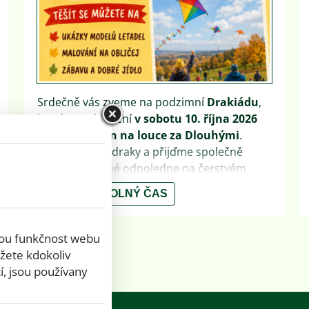
Srdečně vás zveme na podzimní
Drakiádu
,
která se uskuteční
v sobotu 10. října 2026
od 13.00 hodin na louce za Dlouhými
.
Vezměme své draky a přijďme společně
strávit příjemné odpoledne na čerstvém
vzduchu. Těšit se můžeme na ukázky modelů
OBEC
VOLNÝ ČAS
letadel, malování na obličej, zábavu, dobré
jídlo a především na milé setkání se sousedy.
V případě nepříznivého počasí sledujte
nou funkčnost webu
aktuální informace na webových stránkách
žete kdokoliv
obce a obecním Facebooku.
í, jsou používany
Těšíme se na společné pouštění draků a
pohodové podzimní odpoledne!