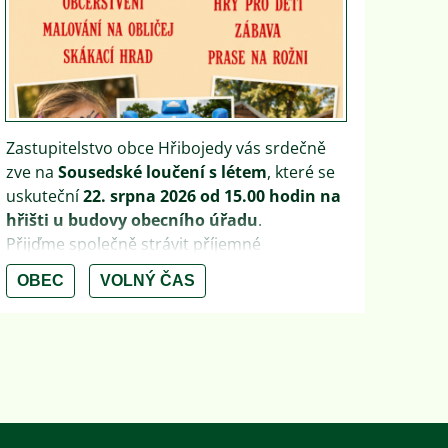
Zastupitelstvo obce Hřibojedy vás srdečně
zve na
Sousedské loučení s létem
, které se
uskuteční
22. srpna 2026 od 15.00 hodin na
hřišti u budovy obecního úřadu
.
Přijďme společně strávit příjemné
odpoledne plné zábavy a sousedských
OBEC
VOLNÝ ČAS
setkání. Pro děti bude připraven skákací
hrad, malování na obličej a nejrůznější hry.
Chybět nebude občerstvení ani prase na
rožni.
Těšíme se na společně strávený čas a
příjemné zakončení letních prázdnin!
Během akce budou pořizovány fotografie,