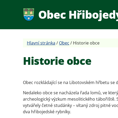
Obec Hřibojed
Hlavní stránka
/
Obec
/
Historie obce
Historie obce
Obec rozkládající se na Libotovském hřbetu se d
Nedaleko obce se nacházela řada lomů, ve kterýc
archeologický výzkum mesolitického tábořiště.
vytvářely četné studánky – vítaný zdroj pitné vo
dva hřibojedské rybníky.