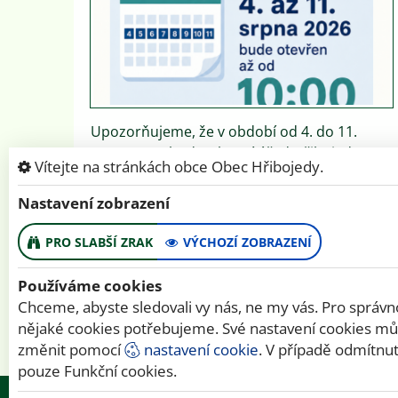
Upozorňujeme, že v období od 4. do 11.
srpna 2026 bude Obecní úřad Hřibojedy
Vítejte na stránkách obce Obec Hřibojedy.
otevřen až od 10:00. Konec úření doba se
nemění.
Nastavení zobrazení
PRO SLABŠÍ ZRAK
VÝCHOZÍ ZOBRAZENÍ
ÚŘAD
OBEC
Používáme cookies
Chceme, abyste sledovali vy nás, ne my vás. Pro správ
nějaké cookies potřebujeme. Své nastavení cookies mů
změnit pomocí
nastavení cookie
. V případě odmítnut
pouze Funkční cookies.