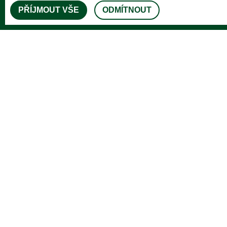
PŘÍJMOUT VŠE
ODMÍTNOUT
DOSTÁVEJTE NOVINKY
© 2026 OBEC HŘIBOJEDY
|
PROHLÁŠENÍ 