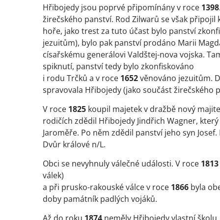
Hřibojedy jsou poprvé připomínány v roce
1398
žirečského panství. Rod Zilwarů se však připojil
hoře, jako trest za tuto účast bylo panství zkonf
jezuitům), bylo pak panství prodáno Marii Magd
císařskému generálovi Valdštej-nova vojska. Ta
spiknutí, panství tedy bylo zkonfiskováno
i rodu Trčků a v roce
1652
věnováno jezuitům. D
spravovala Hřibojedy (jako součást žirečského 
V roce
1825
koupil majetek v dražbě nový majite
rodičích zdědil Hřibojedy Jindřich Wagner, který
Jaroměře. Po něm zdědil panství jeho syn Josef.
Dvůr králové n/L.
Obci se nevyhnuly válečné události. V roce
1813
válek)
a při prusko-rakouské válce v roce
1866
byla obe
doby památník padlých vojáků.
Až do roku
1874
neměly Hřibojedy vlastní školu.