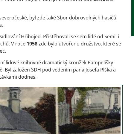
severočeské, byl zde také Sbor dobrovolných hasičů
a.
dlování Hřibojed. Přistěhovali se sem lidé od Semil i
echů. V roce
1958
zde bylo utvořeno družstvo, které se
ec.
ní lidové knihovně dramatický kroužek Pampelišky.
 Byl založen SDH pod vedením pana Josefa Plška a
stávkami dodnes.