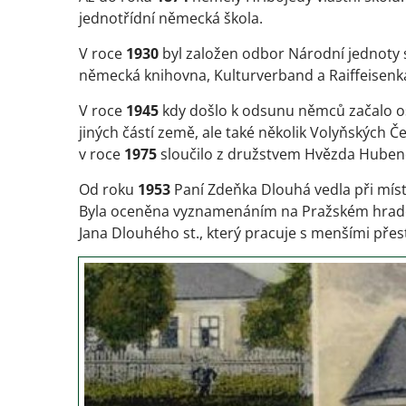
jednotřídní německá škola.
V roce
1930
byl založen odbor Národní jednoty 
německá knihovna, Kulturverband a Raiffeisenk
V roce
1945
kdy došlo k odsunu němců začalo osí
jiných částí země, ale také několik Volyňských Č
v roce
1975
sloučilo z družstvem Hvězda Huben
Od roku
1953
Paní Zdeňka Dlouhá vedla při míst
Byla oceněna vyznamenáním na Pražském hradě.
Jana Dlouhého st., který pracuje s menšími pře