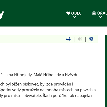
y
OBEC
ÚŘA
|
|
ělila na Hřibojedy, Malé Hřibojedy a Hvězdu.
h byl těžen pískovec, byl zde prováděn i
 Spodní vody prorážely na mnoha místech na povrch a
dy pro místní obyvatele. Řada potůčku tak napájela i