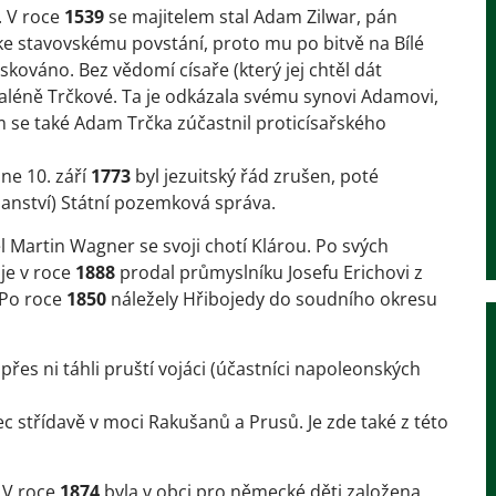
. V roce
1539
se majitelem stal Adam Zilwar, pán
 ke stavovskému povstání, proto mu po bitvě na Bílé
iskováno. Bez vědomí císaře (který jej chtěl dát
aléně Trčkové. Ta je odkázala svému synovi Adamovi,
m se také Adam Trčka zúčastnil proticísařského
ne 10. září
1773
byl jezuitský řád zrušen, poté
panství) Státní pozemková správa.
l Martin Wagner se svoji chotí Klárou. Po svých
 je v roce
1888
prodal průmyslníku Josefu Erichovi z
 Po roce
1850
náležely Hřibojedy do soudního okresu
přes ni táhli pruští vojáci (účastníci napoleonských
c střídavě v moci Rakušanů a Prusů. Je zde také z této
 V roce
1874
byla v obci pro německé děti založena