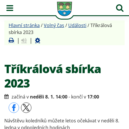
Obec Hřibojedy
Hlavní stránka
/
Volný čas
/
Události
/
Tříkrálová
sbírka 2023
|
|
Tříkrálová sbírka
2023
začíná v
neděli 8. 1. 14:00
- končí v
17:00
Návštěvu koledníků můžete letos očekávat v neděli 8.
ledna v odpoledních hodinách