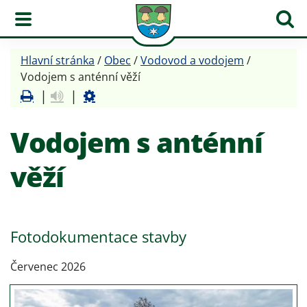
Obec Hřibojedy
Hlavní stránka
/
Obec
/
Vodovod a vodojem
/
Vodojem s anténní věží
|
|
Vodojem s anténní
věží
Fotodokumentace stavby
Červenec 2026